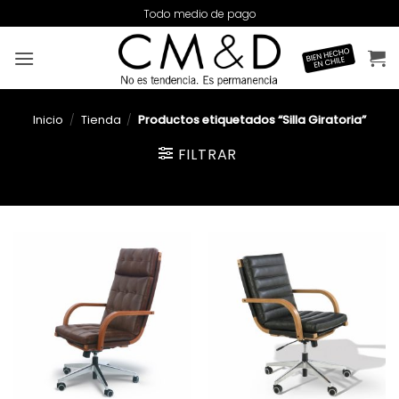
Saltar
Todo medio de pago
al
contenido
Inicio
/
Tienda
/
Productos etiquetados “Silla Giratoria”
FILTRAR