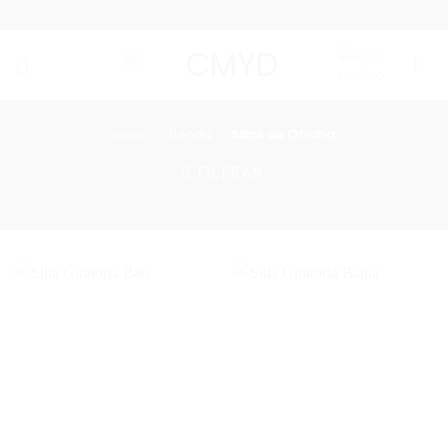
Saltar
Todo medio de pago
al
contenido
Inicio
/
Tienda
/
Sillas de Oficina
FILTRAR