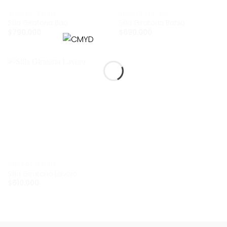
SILLAS DE OFICINA
SILLAS DE OFICINA
Silla Giratoria Bao
Silla Giratoria Bahía
$
790.000
$
690.000
SILLAS DE OFICINA
Silla Giratoria Lavoro
$
610.000