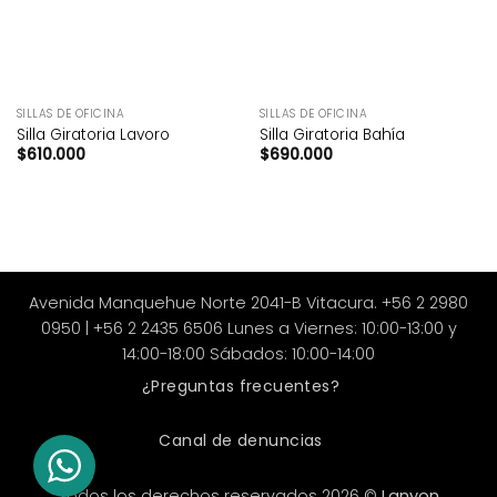
SILLAS DE OFICINA
SILLAS DE OFICINA
Silla Giratoria Lavoro
Silla Giratoria Bahía
$
610.000
$
690.000
Avenida Manquehue Norte 2041-B Vitacura. +56 2 2980
0950 | +56 2 2435 6506 Lunes a Viernes: 10:00-13:00 y
14:00-18:00 Sábados: 10:00-14:00
¿Preguntas frecuentes?
Canal de denuncias
Todos los derechos reservados 2026 ©
Lanyon