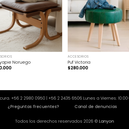
+
SORIOS
ACCESORIOS
yapie Noruego
Puf Victoria
0.000
$
280.000
a. +56 2 2980 0950 | +56 2 2435 6506 Lunes a Viernes: 10:00-1
¿Preguntas frecuentes?
Canal de denuncias
Todos los derechos reservados 2026 ©
Lanyon