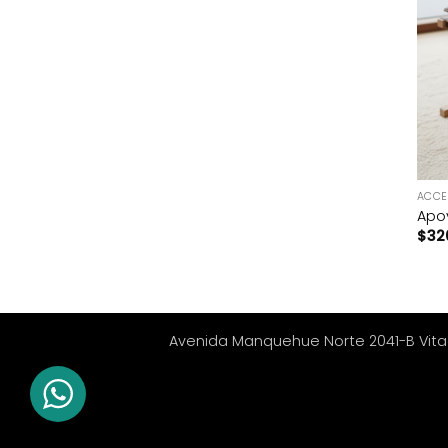
+
ACCE
Apo
$
32
Avenida Manquehue Norte 2041-B Vitacur