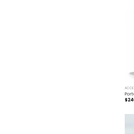
+
ACCE
Por
$
24