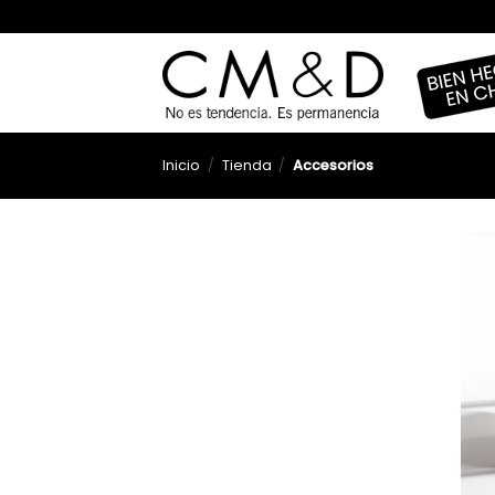
Saltar
al
contenido
Inicio
/
Tienda
/
Accesorios
+