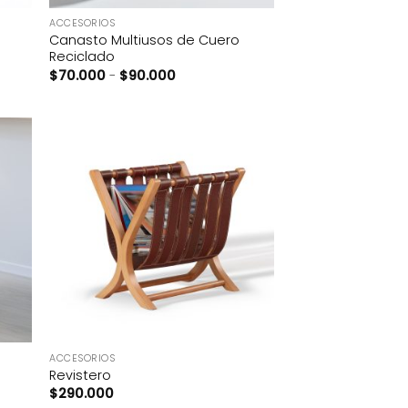
ACCESORIOS
Canasto Multiusos de Cuero
Reciclado
Rango de precios: desde $70.000 
$
70.000
-
$
90.000
+
ACCESORIOS
Revistero
$
290.000