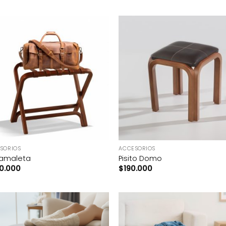
+
SORIOS
ACCESORIOS
tamaleta
Pisito Domo
0.000
$
190.000