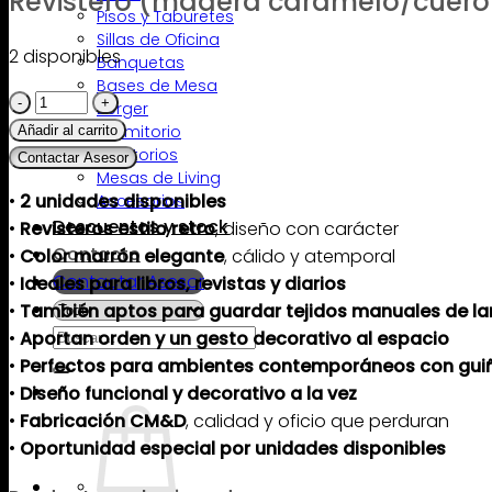
Revistero (madera caramelo/cuero
Pisos y Taburetes
Sillas de Oficina
2 disponibles
Banquetas
Bases de Mesa
Revistero
Berger
(madera
Dormitorio
Añadir al carrito
caramelo/cuero
Escritorios
Contactar Asesor
Mesas de Living
chocolate)
•
2 unidades disponibles
Accesorios
cantidad
Descuentos y stock
•
Revisteros estilo retro
, diseño con carácter
Contacto
•
Color marrón elegante
, cálido y atemporal
Contactar Asesor
•
Ideales para libros, revistas y diarios
•
También aptos para guardar tejidos manuales de lan
Buscar
•
Aportan orden y un gesto decorativo al espacio
por:
•
Perfectos para ambientes contemporáneos con guiñ
•
Diseño funcional y decorativo a la vez
•
Fabricación CM&D
, calidad y oficio que perduran
•
Oportunidad especial por unidades disponibles