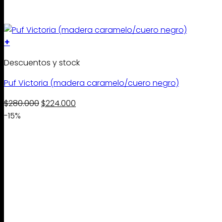
+
Descuentos y stock
Puf Victoria (madera caramelo/cuero negro)
El precio original era: $280.000.
El precio actual es: $224.000.
$
280.000
$
224.000
-15%