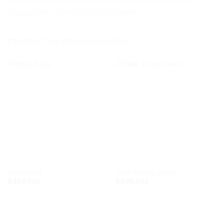
proyectos de interiorismo residencial, hotelero o
corporativo con altos estándares.
PRODUCTOS RELACIONADOS
SILLAS Y SITIALES
SILLAS Y SITIALES
Sitial Nova
Sitial Trento Junco
$
450.000
$
490.000