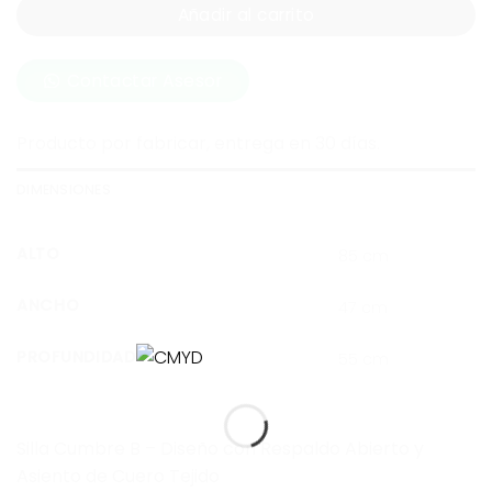
Añadir al carrito
Contactar Asesor
Producto por fabricar, entrega en 30 días.
DIMENSIONES
ALTO
85 cm
ANCHO
47 cm
PROFUNDIDAD
55 cm
Silla Cumbre B – Diseño con Respaldo Abierto y
Asiento de Cuero Tejido