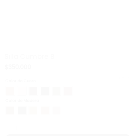
Silla Cumbre B
$
350.000
LIMPIAR
Color de Cuero
Color de Madera
Silla Cumbre B cantidad