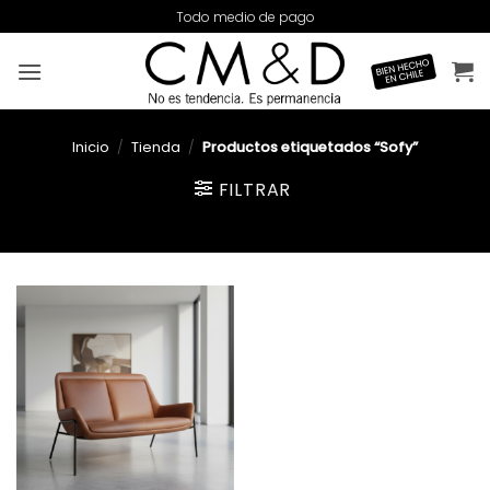
Saltar
Todo medio de pago
al
contenido
Inicio
/
Tienda
/
Productos etiquetados “Sofy”
FILTRAR