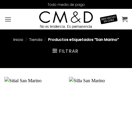
Saltar
Todo medio de pago
al
contenido
Inicio
/
Tienda
/
Productos etiquetados “San Marino”
FILTRAR