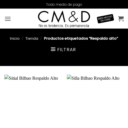
Saltar
Todo medio de pago
al
contenido
Inicio
/
Tienda
/
Productos etiquetados “Respaldo alto”
FILTRAR