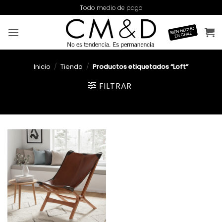
Saltar
Todo medio de pago
al
contenido
Inicio
/
Tienda
/
Productos etiquetados “Loft”
FILTRAR