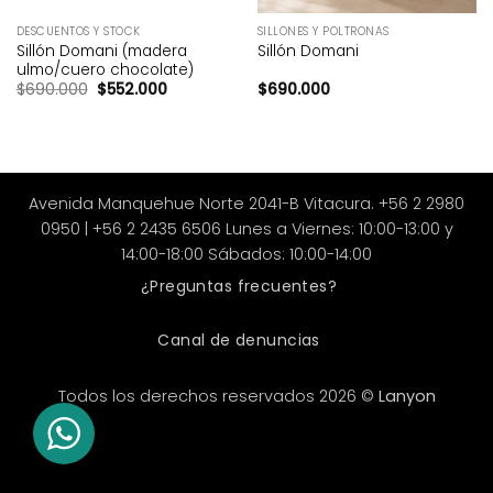
DESCUENTOS Y STOCK
SILLONES Y POLTRONAS
Sillón Domani (madera
Sillón Domani
ulmo/cuero chocolate)
El precio original era: $690.000.
El precio actual es: $552.000.
$
690.000
$
552.000
$
690.000
Avenida Manquehue Norte 2041-B Vitacura. +56 2 2980
0950 | +56 2 2435 6506 Lunes a Viernes: 10:00-13:00 y
14:00-18:00 Sábados: 10:00-14:00
¿Preguntas frecuentes?
Canal de denuncias
Todos los derechos reservados 2026 ©
Lanyon