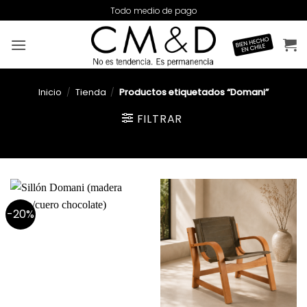
Saltar
Todo medio de pago
al
contenido
Inicio
/
Tienda
/
Productos etiquetados “Domani”
FILTRAR
-20%