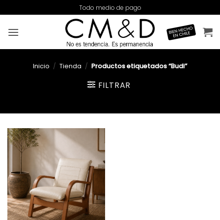
Saltar
Todo medio de pago
al
contenido
Inicio
/
Tienda
/
Productos etiquetados “Budi”
FILTRAR